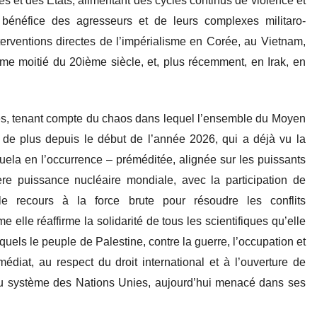
 et des Etats, alimentant des cycles continus de violence et
bénéfice des agresseurs et de leurs complexes militaro-
interventions directes de l’impérialisme en Corée, au Vietnam,
me moitié du 20ième siècle, et, plus récemment, en Irak, en
ues, tenant compte du chaos dans lequel l’ensemble du Moyen
e de plus depuis le début de l’année 2026, qui a déjà vu la
uela en l’occurrence – préméditée, alignée sur les puissants
ière puissance nucléaire mondiale, avec la participation de
e recours à la force brute pour résoudre les conflits
 elle réaffirme la solidarité de tous les scientifiques qu’elle
quels le peuple de Palestine, contre la guerre, l’occupation et
édiat, au respect du droit international et à l’ouverture de
du système des Nations Unies, aujourd’hui menacé dans ses