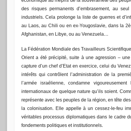
économique au mépris de la souveraineté des peuples
des risques permanents d’embrasement, au seul 
industriels. Cela prolonge la liste de guerres et d’
au Laos, au Chili ou en ex-Yougoslavie, dans la 2è
Afghanistan, en Libye, ou au Venezuela…
La Fédération Mondiale des Travailleurs Scientifiq
Orient a été précipité, suite à une agression – un
capture d’un chef d’Etat en exercice, celui du Venez
intérêts qui contrôlent l’administration de la prem
l’armée israélienne, condamne vigoureusement l
internationaux de quelque nature qu’ils soient. Comme
représente avec les peuples de la région, en tête des
la colonisation. Elle appelle à un cessez-le-feu imm
véritables processus diplomatiques dans le cadre 
fondements politiques et institutionnels.