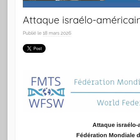
Attaque israélo-américain
Publié le
18 mars 2026
p
a
r
J
o
a
n
a
P
i
n
t
Attaque israélo-
o
Fédération Mondiale d
d