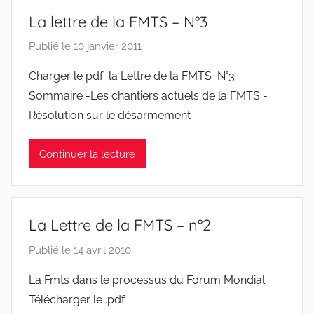
S
La lettre de la FMTS – N°3
y
l
Publié le
10 janvier 2011
p
v
a
Charger le pdf la Lettre de la FMTS N°3
e
r
Sommaire -Les chantiers actuels de la FMTS -
s
F
Résolution sur le désarmement
t
M
r
T
Continuer la lecture
e
S
W
F
S
La Lettre de la FMTS – n°2
W
Publié le
14 avril 2010
p
a
La Fmts dans le processus du Forum Mondial
r
Télécharger le .pdf
J