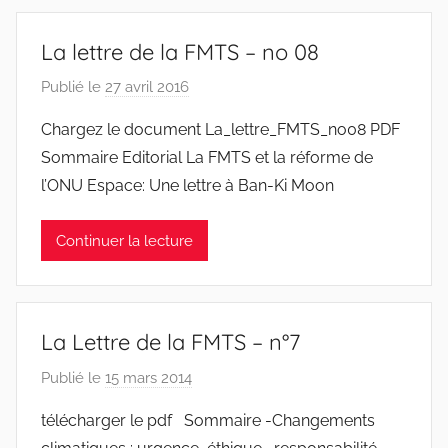
i
n
La lettre de la FMTS – no 08
t
o
Publié le
27 avril 2016
p
d
a
Chargez le document La_lettre_FMTS_no08 PDF
o
r
Sommaire Editorial La FMTS et la réforme de
s
J
S
l’ONU Espace: Une lettre à Ban-Ki Moon
e
a
a
n
Continuer la lecture
n
t
S
o
y
s
l
La Lettre de la FMTS – n°7
v
e
Publié le
15 mars 2014
p
s
a
télécharger le pdf Sommaire -Changements
t
r