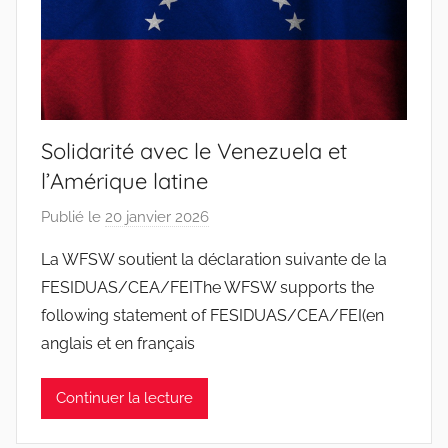
Solidarité avec le Venezuela et
l’Amérique latine
Publié le
20 janvier 2026
p
a
La WFSW soutient la déclaration suivante de la
r
FESIDUAS/CEA/FEIThe WFSW supports the
J
following statement of FESIDUAS/CEA/FEI(en
o
anglais et en français
a
n
Continuer la lecture
a
P