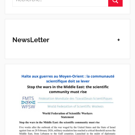
pour
Recherc
:
NewsLetter
+