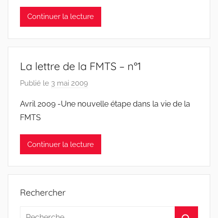
e
Continuer la lecture
a
n
S
y
La lettre de la FMTS – n°1
l
v
Publié le
3 mai 2009
p
e
a
Avril 2009 -Une nouvelle étape dans la vie de la
s
r
FMTS
t
F
r
M
Continuer la lecture
e
T
S
W
F
Rechercher
S
W
Recherche