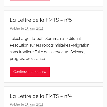
y
l
v
La Lettre de la FMTS – n°5
e
s
Publié le
15 juin 2012
p
t
a
Télécharger le .pdf Sommaire -Editorial -
r
r
Résolution sur les robots militaires -Migration
e
J
sans frontière Fuite des cerveaux -Science,
e
progrès, croissance :
a
n
Continuer la lecture
S
y
l
v
La Lettre de la FMTS – n°4
e
s
Publié le
15 juin 2011
p