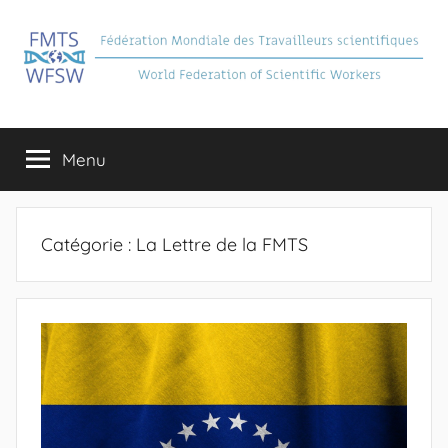
Aller
au
contenu
FMTS
Fédération
Mondiale
Menu
des
Travailleurs
Scientifiques
Catégorie :
La Lettre de la FMTS