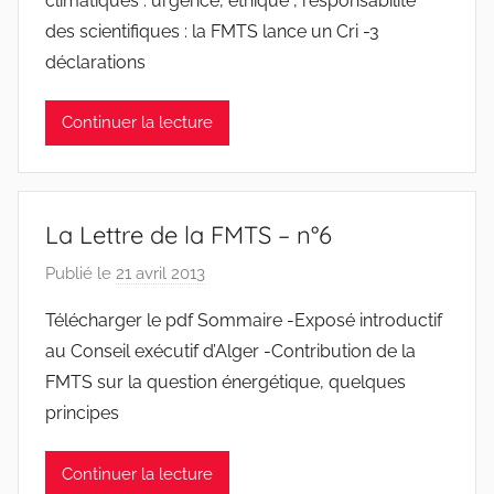
climatiques : urgence, éthique , responsabilité
r
J
des scientifiques : la FMTS lance un Cri -3
e
e
déclarations
a
n
Continuer la lecture
S
y
l
v
La Lettre de la FMTS – n°6
e
s
Publié le
21 avril 2013
p
t
a
Télécharger le pdf Sommaire -Exposé introductif
r
r
au Conseil exécutif d’Alger -Contribution de la
e
J
FMTS sur la question énergétique, quelques
e
principes
a
n
Continuer la lecture
S