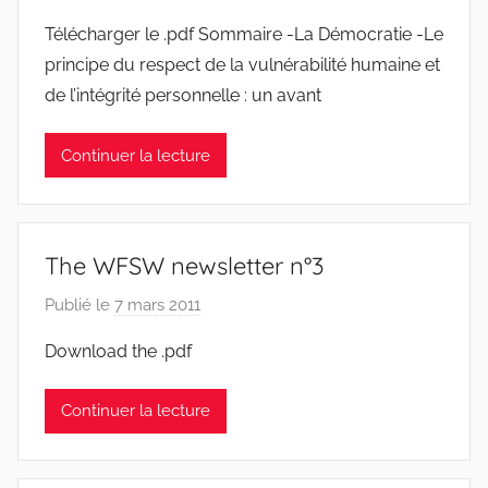
t
a
Télécharger le .pdf Sommaire -La Démocratie -Le
r
r
principe du respect de la vulnérabilité humaine et
e
J
de l’intégrité personnelle : un avant
e
a
Continuer la lecture
n
S
y
l
The WFSW newsletter n°3
v
e
Publié le
7 mars 2011
p
s
a
Download the .pdf
t
r
r
J
Continuer la lecture
e
e
a
n