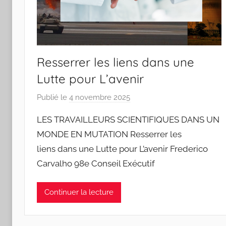
a
n
t
o
s
Resserrer les liens dans une
Lutte pour L’avenir
Publié le
4 novembre 2025
p
a
LES TRAVAILLEURS SCIENTIFIQUES DANS UN
r
MONDE EN MUTATION Resserrer les
J
liens dans une Lutte pour L’avenir Frederico
o
Carvalho 98e Conseil Exécutif
a
n
a
Continuer la lecture
P
i