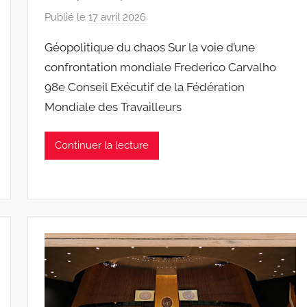
Publié le
17 avril 2026
p
a
Géopolitique du chaos Sur la voie d’une
r
confrontation mondiale Frederico Carvalho
J
98e Conseil Exécutif de la Fédération
o
Mondiale des Travailleurs
a
n
a
Continuer la lecture
P
i
n
t
o
d
o
s
S