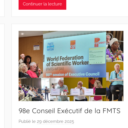
a
Continuer la lecture
P
i
n
t
o
d
o
s
S
a
n
t
o
s
98e Conseil Exécutif de la FMTS
Publié le
29 décembre 2025
p