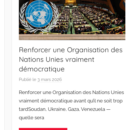
a
n
t
o
s
Renforcer une Organisation des
Nations Unies vraiment
démocratique
Publié le
3 mars 2026
p
a
Renforcer une Organisation des Nations Unies
r
vraiment démocratique avant qu’il ne soit trop
J
tardSoudan, Ukraine, Gaza, Venezuela —
o
quelle sera
a
n