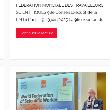
a
FÉDÉRATION MONDIALE DES TRAVAILLEURS
r
SCIENTIFIQUES 98e Conseil Exécutif de la
J
FMTS Paris – 9-13 juin 2025 La 98e réunion du
o
a
n
Continuer la lecture
a
P
i
n
t
o
d
o
s
S
a
n