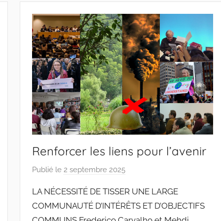
n
t
o
d
o
s
S
a
n
t
o
s
Renforcer les liens pour l’avenir
Publié le
2 septembre 2025
p
a
LA NÉCESSITÉ DE TISSER UNE LARGE
r
COMMUNAUTÉ D’INTÉRÊTS ET D’OBJECTIFS
J
COMMUNS Frederico Carvalho et Mehdi
o