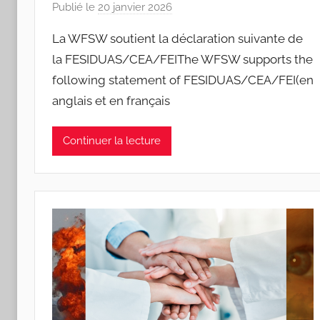
Publié le
20 janvier 2026
p
a
La WFSW soutient la déclaration suivante de
r
la FESIDUAS/CEA/FEIThe WFSW supports the
J
following statement of FESIDUAS/CEA/FEI(en
o
anglais et en français
a
n
a
Continuer la lecture
P
i
n
t
o
d
o
s
S