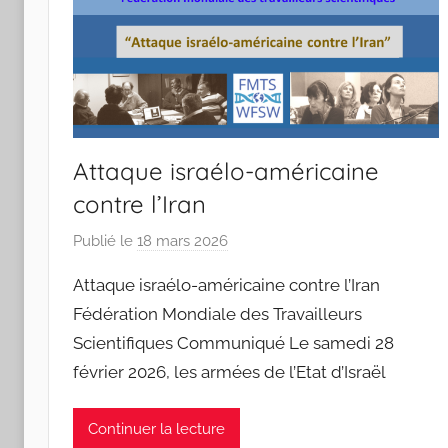
S
a
n
t
o
s
Attaque israélo-américaine
contre l’Iran
Publié le
18 mars 2026
p
a
Attaque israélo-américaine contre l’Iran
r
Fédération Mondiale des Travailleurs
J
Scientifiques Communiqué Le samedi 28
o
février 2026, les armées de l’Etat d’Israël
a
n
a
Continuer la lecture