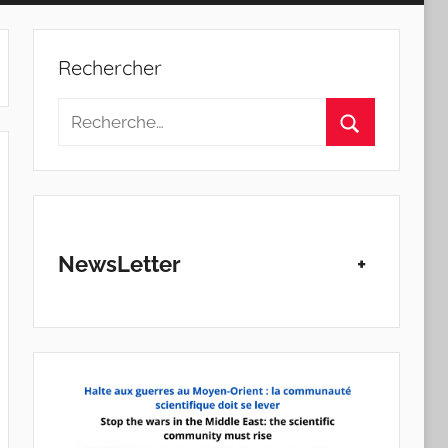
Rechercher
Recherche
pour
Rechercher
:
NewsLetter
+