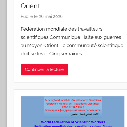
Orient
Publié le
26 mai 2026
p
a
Fédération mondiale des travailleurs
r
scientifiques Communiqué Halte aux guerres
J
au Moyen-Orient : la communauté scientifique
o
doit se lever Cinq semaines
a
n
a
Continuer la lecture
P
i
n
t
o
d
o
s