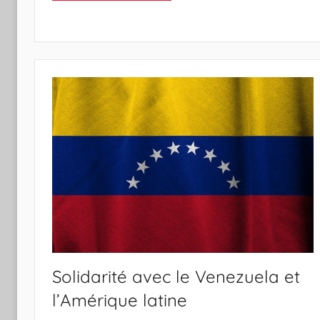
P
i
n
t
o
d
o
s
S
a
n
t
o
s
Solidarité avec le Venezuela et
l’Amérique latine