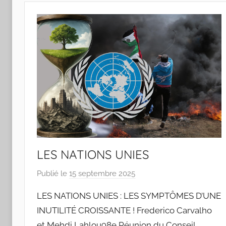
n
t
o
d
o
s
S
a
n
t
o
s
LES NATIONS UNIES
Publié le
15 septembre 2025
p
a
LES NATIONS UNIES : LES SYMPTÔMES D’UNE
r
INUTILITÉ CROISSANTE ! Frederico Carvalho
J
et Mehdi Lahlou98e Réunion du Conseil
o