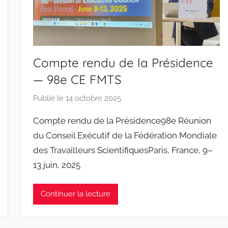
t
o
s
Compte rendu de la Présidence
— 98e CE FMTS
Publié le
14 octobre 2025
p
a
Compte rendu de la Présidence98e Réunion
r
du Conseil Exécutif de la Fédération Mondiale
J
des Travailleurs ScientifiquesParis, France, 9–
o
13 juin, 2025
a
n
a
Continuer la lecture
P
i