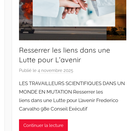
a
n
t
o
s
Resserrer les liens dans une
Lutte pour L’avenir
Publié le
4 novembre 2025
p
a
LES TRAVAILLEURS SCIENTIFIQUES DANS UN
r
MONDE EN MUTATION Resserrer les
J
liens dans une Lutte pour L’avenir Frederico
o
Carvalho 98e Conseil Exécutif
a
n
a
Continuer la lecture