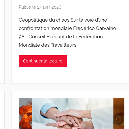
Publié le
17 avril 2026
p
a
Géopolitique du chaos Sur la voie d’une
r
confrontation mondiale Frederico Carvalho
J
98e Conseil Exécutif de la Fédération
o
Mondiale des Travailleurs
a
n
a
Continuer la lecture
P
i
n
t
o
d
o
s
S