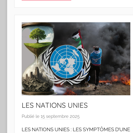
P
i
n
t
o
d
o
s
S
a
n
t
o
s
LES NATIONS UNIES
Publié le
15 septembre 2025
p
a
LES NATIONS UNIES : LES SYMPTÔMES D’UNE
r