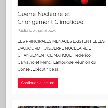
o
s
Guerre Nucléaire et
Changement Climatique
Publié le
29 juillet 2025
p
a
LES PRINCIPALES MENACES EXISTENTIELLES
r
D’AUJOURD’HUIGUERRE NUCLÉAIRE ET
J
CHANGEMENT CLIMATIQUE Frederico
o
Carvalho et Mehdi Lahlou98e Réunion du
a
n
Conseil Exécutif de la
a
P
Continuer la lecture
i
n
t
o