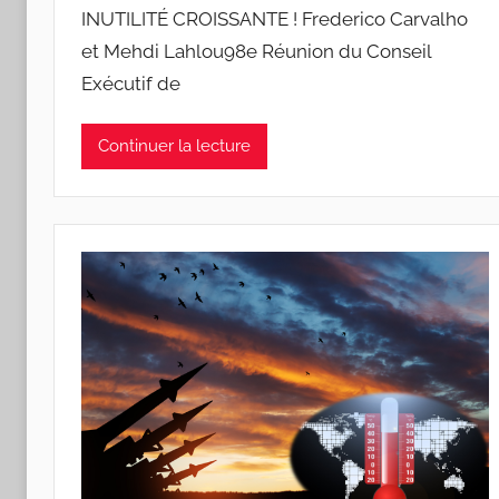
INUTILITÉ CROISSANTE ! Frederico Carvalho
J
et Mehdi Lahlou98e Réunion du Conseil
o
Exécutif de
a
n
a
Continuer la lecture
P
i
n
t
o
d
o
s
S
a
n
t