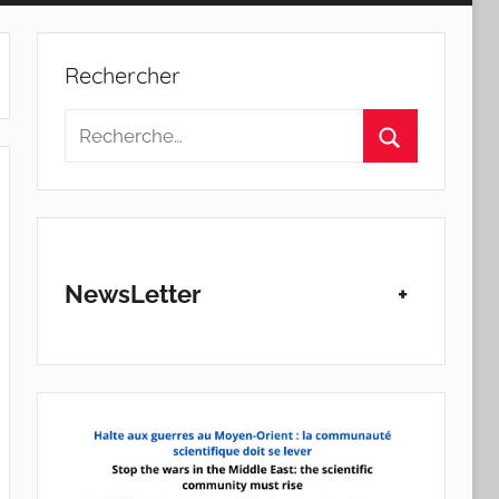
Rechercher
Recherche
pour
Rechercher
:
NewsLetter
+