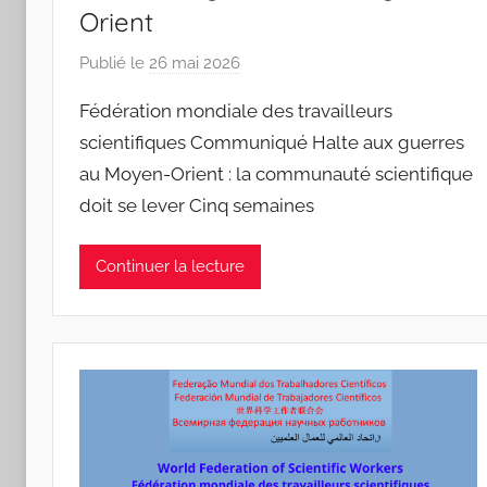
Orient
Publié le
26 mai 2026
p
a
Fédération mondiale des travailleurs
r
scientifiques Communiqué Halte aux guerres
J
au Moyen-Orient : la communauté scientifique
o
doit se lever Cinq semaines
a
n
a
Continuer la lecture
P
i
n
t
o
d
o
s