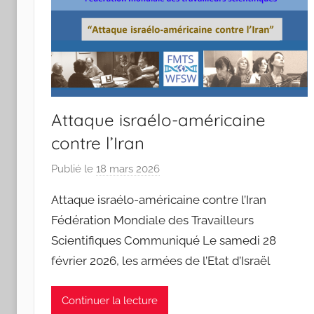
S
a
n
t
o
s
Attaque israélo-américaine
contre l’Iran
Publié le
18 mars 2026
p
a
Attaque israélo-américaine contre l’Iran
r
Fédération Mondiale des Travailleurs
J
Scientifiques Communiqué Le samedi 28
o
février 2026, les armées de l’Etat d’Israël
a
n
a
Continuer la lecture