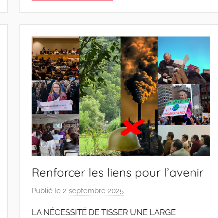
P
i
n
t
o
d
o
s
S
a
n
t
o
s
Renforcer les liens pour l’avenir
Publié le
2 septembre 2025
p
a
LA NÉCESSITÉ DE TISSER UNE LARGE
r