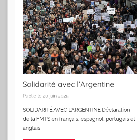
d
o
s
S
a
n
t
o
s
Solidarité avec l’Argentine
Publié le
20 juin 2025
p
a
SOLIDARITÉ AVEC L’ARGENTINE Déclaration
r
de la FMTS en français, espagnol, portugais et
J
anglais
o
a