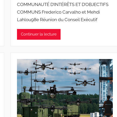
COMMUNAUTÉ D’INTÉRÊTS ET D’OBJECTIFS
J
COMMUNS Frederico Carvalho et Mehdi
o
Lahlou98e Réunion du Conseil Exécutif
a
n
a
Continuer la lecture
P
i
n
t
o
d
o
s
S
a
n
t