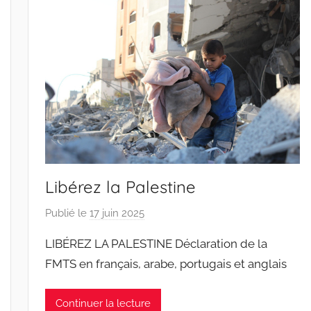
o
s
S
a
n
t
o
s
Libérez la Palestine
Publié le
17 juin 2025
p
a
LIBÉREZ LA PALESTINE Déclaration de la
r
FMTS en français, arabe, portugais et anglais
J
o
Continuer la lecture
a