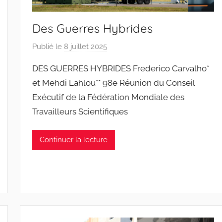
o
s
Des Guerres Hybrides
Publié le
8 juillet 2025
p
a
DES GUERRES HYBRIDES Frederico Carvalho*
r
et Mehdi Lahlou** 98e Réunion du Conseil
J
Exécutif de la Fédération Mondiale des
o
Travailleurs Scientifiques
a
n
a
Continuer la lecture
P
i
n
t
o
d