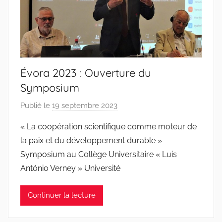
o
s
S
a
n
t
Évora 2023 : Ouverture du
o
Symposium
s
Publié le
19 septembre 2023
p
a
« La coopération scientifique comme moteur de
r
la paix et du développement durable »
J
Symposium au Collège Universitaire « Luis
o
António Verney » Université
a
n
Continuer la lecture
a
P
i