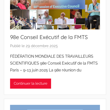
98e Conseil Exécutif de la FMTS
Publié le
29 décembre 2025
p
a
FÉDÉRATION MONDIALE DES TRAVAILLEURS
r
SCIENTIFIQUES 98e Conseil Exécutif de la FMTS
J
Paris – 9-13 juin 2025 La 98e réunion du
o
a
Continuer la lecture
n
a
P
i
n