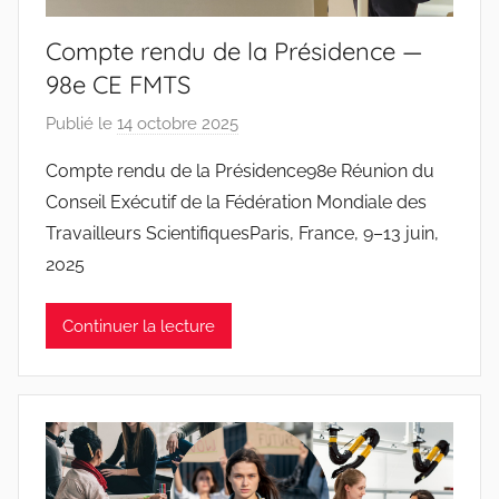
t
Compte rendu de la Présidence —
o
98e CE FMTS
s
Publié le
14 octobre 2025
p
a
Compte rendu de la Présidence98e Réunion du
r
Conseil Exécutif de la Fédération Mondiale des
J
Travailleurs ScientifiquesParis, France, 9–13 juin,
o
2025
a
n
Continuer la lecture
a
P
i
n
t
o