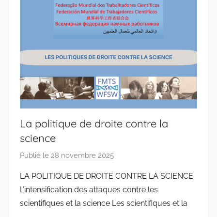
t
o
d
o
s
S
a
n
t
La politique de droite contre la
o
science
s
Publié le
28 novembre 2025
p
a
LA POLITIQUE DE DROITE CONTRE LA SCIENCE
r
L’intensification des attaques contre les
J
scientifiques et la science Les scientifiques et la
o