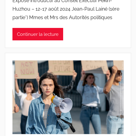
Exposé introductif au Conseil Exécutif Pékin-
r
Huzhou – 12-17 août 2024 Jean-Paul Lainé (1ère
J
partie*) Mmes et Mrs des Autorités politiques
o
a
Continuer la lecture
n
a
P
i
n
t
o
d
o
s
S
a
n