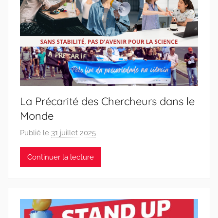
d
o
s
S
a
n
t
o
La Précarité des Chercheurs dans le
s
Monde
Publié le
31 juillet 2025
p
a
Continuer la lecture
r
J
o
a
n