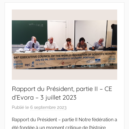
n
t
o
d
o
s
S
a
n
t
o
Rapport du Président, partie II – CE
s
d’Evora – 3 juillet 2023
Publié le
6 septembre 2023
p
a
Rapport du Président – partie II Notre fédération a
r
été fondée à un moment critique de l’histoire