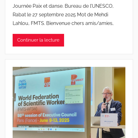
a
Journée Paix et danse. Bureau de l’UNESCO,
r
Rabat le 27 septembre 2025 Mot de Mehdi
J
Lahlou, FMTS. Bienvenue chers amis/amies,
o
a
Continuer la lecture
n
a
P
i
n
t
o
d
o
s
S
a
n