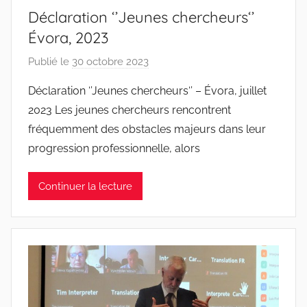
t
Déclaration ‘’Jeunes chercheurs‘’
o
Évora, 2023
s
Publié le
30 octobre 2023
p
a
Déclaration ‘’Jeunes chercheurs‘’ – Évora, juillet
r
2023 Les jeunes chercheurs rencontrent
J
fréquemment des obstacles majeurs dans leur
o
progression professionnelle, alors
a
n
Continuer la lecture
a
P
i
n
t
o
d