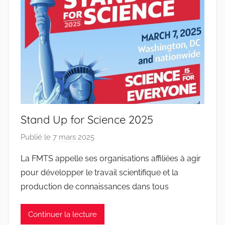
a
P
i
n
t
o
d
o
s
Stand Up for Science 2025
S
a
Publié le
7 mars 2025
p
n
a
La FMTS appelle ses organisations affiliées à agir
t
r
pour développer le travail scientifique et la
o
J
s
production de connaissances dans tous
o
a
Continuer la lecture
n