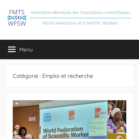
Aller
au
contenu
FMTS
Fédération
Mondiale
Menu
des
Travailleurs
Scientifiques
Catégorie :
Emploi et recherche