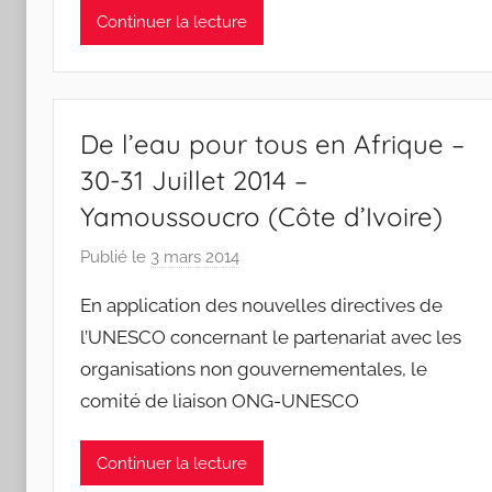
r
Continuer la lecture
l
i
n
e
De l’eau pour tous en Afrique –
G
30-31 Juillet 2014 –
u
Yamoussoucro (Côte d’Ivoire)
i
b
Publié le
3 mars 2014
p
e
a
En application des nouvelles directives de
r
r
t
l’UNESCO concernant le partenariat avec les
J
organisations non gouvernementales, le
e
comité de liaison ONG-UNESCO
a
n
S
Continuer la lecture
y