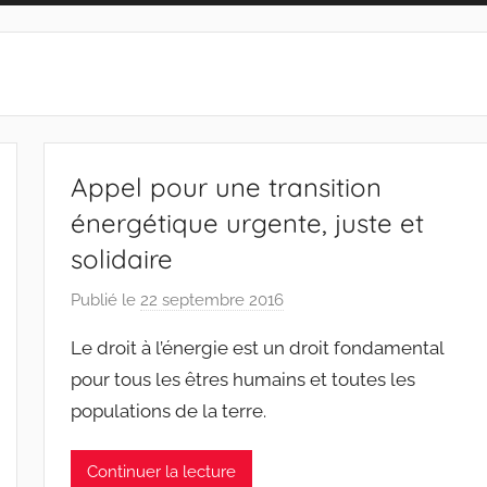
Appel pour une transition
énergétique urgente, juste et
solidaire
Publié le
22 septembre 2016
p
a
Le droit à l’énergie est un droit fondamental
r
pour tous les êtres humains et toutes les
F
populations de la terre.
M
T
S
Continuer la lecture