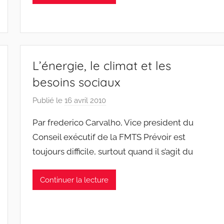
l
i
n
e
G
L’énergie, le climat et les
u
besoins sociaux
i
b
Publié le
16 avril 2010
p
e
a
Par frederico Carvalho, Vice president du
r
r
t
Conseil exécutif de la FMTS Prévoir est
J
toujours difficile, surtout quand il s’agit du
e
a
n
Continuer la lecture
S
y
l