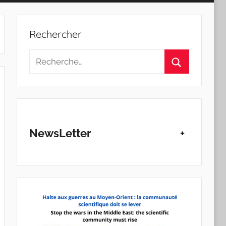
Rechercher
Recherche
pour
Rechercher
:
NewsLetter
+