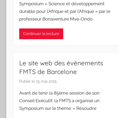
Symposium « Science et développement
F
durable pour l’Afrique et par l’Afrique » par le
M
professeur Bonaventure Mve-Ondo
T
S
W
Continuer la lecture
F
S
W
Le site web des évènements
FMTS de Barcelone
Publié le
15 mai 2015
p
a
Avant de tenir la 85ème session de son
r
Conseil Exécutif, la FMTS a organisé un
C
Symposium sur le thème: « Résoudre
h
a