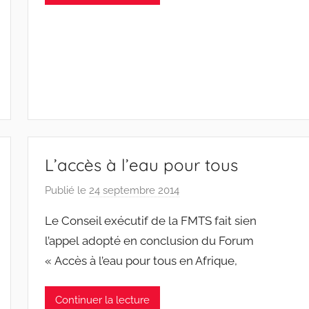
W
F
S
W
L’accès à l’eau pour tous
Publié le
24 septembre 2014
p
a
Le Conseil exécutif de la FMTS fait sien
r
l’appel adopté en conclusion du Forum
C
« Accès à l’eau pour tous en Afrique,
h
a
r
Continuer la lecture