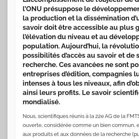
r
l’ONU présuppose le développement
l
la production et la dissémination d’u
i
savoir doit être accessible au plus 
n
l’élévation du niveau et au développ
e
population. Aujourd’hui, la révolut
G
u
possibilités d’accès au savoir et de 
i
recherche. Ces avancées ne sont po
b
entreprises d’édition, compagnies l
e
intenses à tous les niveaux, afin d’o
r
ainsi leurs profits. Le savoir scien
t
mondialisé.
Nous, scientifiques réunis à la 22e AG de la FMT
ouverte, considérée comme un bien commun, et n
aux produits et aux données de la recherche (p