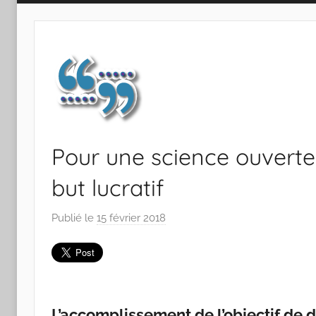
Pour une science ouverte
but lucratif
Publié le
15 février 2018
p
a
r
C
h
a
L’accomplissement de l’objectif de