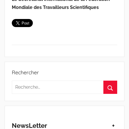
Mondiale des Travailleurs Scientifiques
C
o
Rechercher
o
p
Recherche
é
pour
Recherc
r
:
a
t
i
NewsLetter
+
o