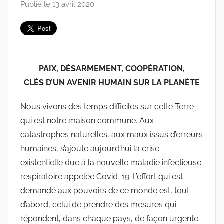
Publié le
13 avril 2020
p
a
r
A
n
PAIX, DÉSARMEMENT, COOPÉRATION,
d
CLÉS D’UN AVENIR HUMAIN SUR LA PLANÈTE
r
e
Nous vivons des temps difficiles sur cette Terre
J
qui est notre maison commune. Aux
a
catastrophes naturelles, aux maux issus d’erreurs
e
g
humaines, s’ajoute aujourd’hui la crise
l
existentielle due à la nouvelle maladie infectieuse
e
respiratoire appelée Covid-19. L’effort qui est
demandé aux pouvoirs de ce monde est, tout
d’abord, celui de prendre des mesures qui
répondent, dans chaque pays, de façon urgente