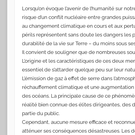
o
Lorsqu’on évoque l’avenir de l’humanité sur not
s
risque d’un conflit nucléaire entre grandes puiss
S
au changement climatique en cours et aux pert
a
périls représentent sans doute les dangers les 
n
durabilité de la vie sur Terre – du moins sous s
t
Il convient de souligner que de nombreuses sour
o
L’origine et les caractéristiques de ces deux me
s
essentiel de s’attarder quelque peu sur leur nat
L’émission de gaz à effet de serre dans l’atmos
réchauffement climatique et une augmentation 
des océans. La principale cause de ce phénomè
réalité bien connue des élites dirigeantes, des
partie du public.
Cependant, aucune mesure efficace et reconnue 
atténuer ses conséquences désastreuses. Les do