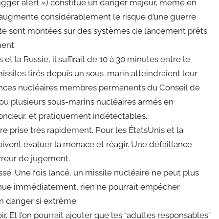
rigger alert ») constitue un danger majeur, même en
a augmente considérablement le risque d’une guerre
lerte sont montées sur des systèmes de lancement prêts
ment.
t la Russie, il suffirait de 10 à 30 minutes entre le
missiles tirés depuis un sous-marin atteindraient leur
sances nucléaires membres permanents du Conseil de
ou plusieurs sous-marins nucléaires armés en
fondeur, et pratiquement indétectables.
re prise très rapidement. Pour les ÉtatsUnis et la
doivent évaluer la menace et réagir. Une défaillance
rreur de jugement.
ssé. Une fois lancé, un missile nucléaire ne peut plus
connue immédiatement, rien ne pourrait empêcher
 un danger si extrême.
ir. Et l’on pourrait ajouter que les “adultes responsables”