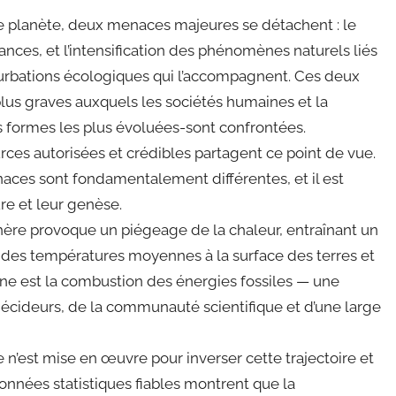
re planète, deux menaces majeures se détachent : le
ances, et l’intensification des phénomènes naturels liés
urbations écologiques qui l’accompagnent. Ces deux
plus graves auxquels les sociétés humaines et la
es formes les plus évoluées-sont confrontées.
ces autorisées et crédibles partagent ce point de vue.
naces sont fondamentalement différentes, et il est
ure et leur genèse.
phère provoque un piégeage de la chaleur, entraînant un
des températures moyennes à la surface des terres et
ne est la combustion des énergies fossiles — une
 décideurs, de la communauté scientifique et d’une large
n’est mise en œuvre pour inverser cette trajectoire et
nnées statistiques fiables montrent que la