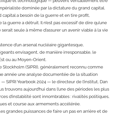
ifique et technologique — peuvent véritablement être
périaliste dominée par la dictature du grand capital.
apital a besoin de la guerre et en tire profit,
a guerre a détruit. Il n’est pas excessif de dire qu’une
 serait seule à même d’assurer un avenir viable à la vie
stence d’un arsenal nucléaire gigantesque,
igeants envisagent, de manière irresponsable, le
’Est ou au Moyen-Orient.
ix de Stockholm (SIPRI), généralement reconnu comme
que année une analyse documentée de la situation
— SIPRI Yearbook 2024 — le directeur de l’institut, Dan
us trouvons aujourd’hui dans l’une des périodes les plus
es d’instabilité sont innombrables : rivalités politiques,
ques et course aux armements accélérée.
 les grandes puissances de faire un pas en arrière et de