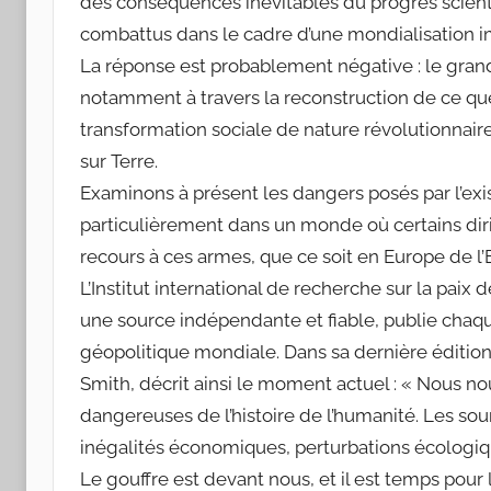
des conséquences inévitables du progrès scient
combattus dans le cadre d’une mondialisation im
La réponse est probablement négative : le grand c
notamment à travers la reconstruction de ce que l
transformation sociale de nature révolutionnaire
sur Terre.
Examinons à présent les dangers posés par l’exi
particulièrement dans un monde où certains dir
recours à ces armes, que ce soit en Europe de l
L’Institut international de recherche sur la pa
une source indépendante et fiable, publie cha
géopolitique mondiale. Dans sa dernière édition 
Smith, décrit ainsi le moment actuel : « Nous no
dangereuses de l’histoire de l’humanité. Les sourc
inégalités économiques, perturbations écologi
Le gouffre est devant nous, et il est temps pour