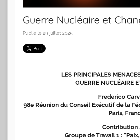
Guerre Nucléaire et Cha
Publié le
29 juillet 2025
p
a
r
J
o
LES PRINCIPALES MENACES
a
n
GUERRE NUCLÉAIRE E
a
Frederico Carv
P
98e Réunion du Conseil Exécutif de la Fé
i
Paris, Fran
n
t
Contribution
o
Groupe de Travail 1 : “Pa
d