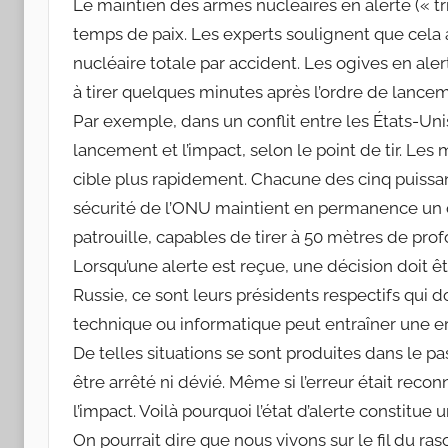
Le maintien des armes nucléaires en alerte (« t
temps de paix. Les experts soulignent que cel
nucléaire totale par accident. Les ogives en a
à tirer quelques minutes après l’ordre de lance
Par exemple, dans un conflit entre les États-Unis e
lancement et l’impact, selon le point de tir. Les 
cible plus rapidement. Chacune des cinq puis
sécurité de l’ONU maintient en permanence un 
patrouille, capables de tirer à 50 mètres de pro
Lorsqu’une alerte est reçue, une décision doit êt
Russie, ce sont leurs présidents respectifs qui 
technique ou informatique peut entraîner une e
De telles situations se sont produites dans le pa
être arrêté ni dévié. Même si l’erreur était re
l’impact. Voilà pourquoi l’état d’alerte constitue
On pourrait dire que nous vivons sur le fil du raso