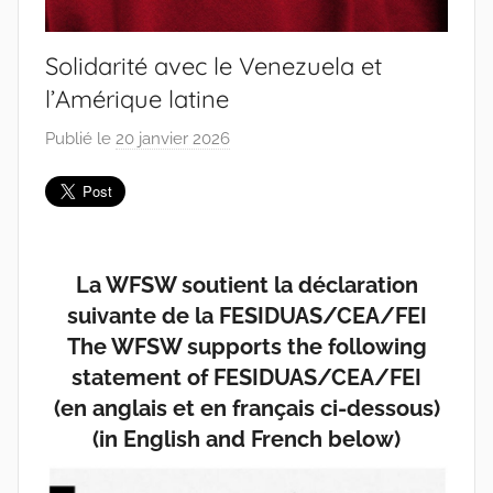
Solidarité avec le Venezuela et
l’Amérique latine
Publié le
20 janvier 2026
p
a
r
J
o
La WFSW soutient la déclaration
a
n
suivante de la FESIDUAS/CEA/FEI
a
The WFSW supports the following
P
statement of FESIDUAS/CEA/FEI
i
(en anglais et en français ci-dessous)
n
(in English and French below)
t
o