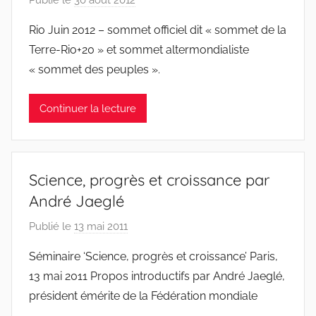
Publié le
30 août 2012
p
a
Rio Juin 2012 – sommet officiel dit « sommet de la
r
Terre-Rio+20 » et sommet altermondialiste
J
« sommet des peuples ».
e
a
Continuer la lecture
n
S
y
l
Science, progrès et croissance par
v
André Jaeglé
e
s
Publié le
13 mai 2011
p
t
a
Séminaire ‘Science, progrès et croissance’ Paris,
r
r
e
13 mai 2011 Propos introductifs par André Jaeglé,
J
président émérite de la Fédération mondiale
e