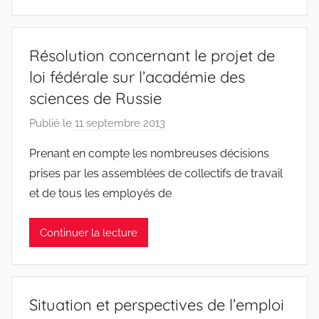
n
S
y
Résolution concernant le projet de
l
loi fédérale sur l’académie des
v
sciences de Russie
e
s
Publié le
11 septembre 2013
p
t
a
r
Prenant en compte les nombreuses décisions
r
e
prises par les assemblées de collectifs de travail
J
et de tous les employés de
e
a
Continuer la lecture
n
S
y
l
Situation et perspectives de l’emploi
v