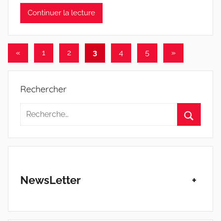
a
Continuer la lecture
n
S
y
Pagination
Publications
Articles
«
1
2
3
4
5
»
l
v
précédentes
suivants
des
e
publications
Rechercher
s
t
Recherche
r
pour
e
Recherc
:
NewsLetter
+