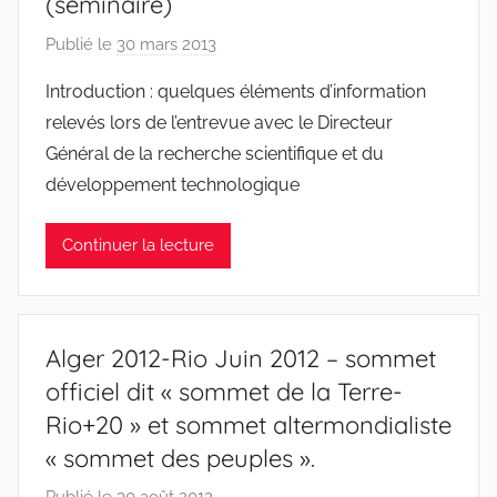
(séminaire)
e
s
Publié le
30 mars 2013
p
t
a
Introduction : quelques éléments d’information
r
r
e
relevés lors de l’entrevue avec le Directeur
J
Général de la recherche scientifique et du
e
développement technologique
a
n
Continuer la lecture
S
y
l
v
Alger 2012-Rio Juin 2012 – sommet
e
officiel dit « sommet de la Terre-
s
Rio+20 » et sommet altermondialiste
t
r
« sommet des peuples ».
e