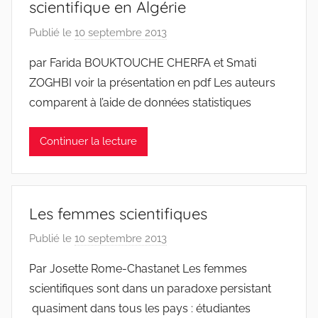
scientifique en Algérie
e
s
Publié le
10 septembre 2013
p
t
a
par Farida BOUKTOUCHE CHERFA et Smati
r
r
e
ZOGHBI voir la présentation en pdf Les auteurs
J
comparent à l’aide de données statistiques
e
a
Continuer la lecture
n
S
y
l
Les femmes scientifiques
v
e
Publié le
10 septembre 2013
p
s
a
Par Josette Rome-Chastanet Les femmes
t
r
scientifiques sont dans un paradoxe persistant
r
J
quasiment dans tous les pays : étudiantes
e
e