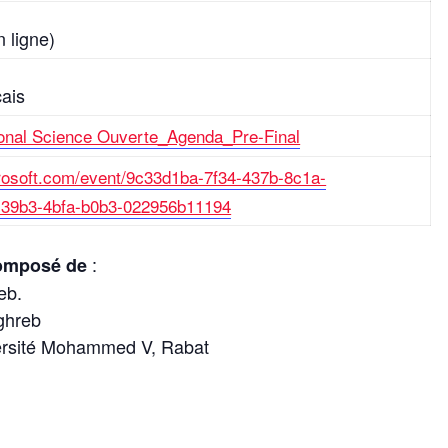
n ligne)
çais
nal Science Ouverte_Agenda_Pre-Final
crosoft.com/event/9c33d1ba-7f34-437b-8c1a-
39b3-4bfa-b0b3-022956b11194
:
composé de
eb.
ghreb
iversité Mohammed V, Rabat