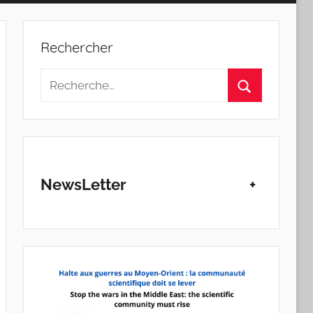
Rechercher
Recherche
pour
Rechercher
:
NewsLetter
+