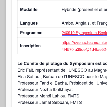
Hybride (présentiel et e
Modalité
Arabe, Anglais, et Fran
Langues
240919 Symposium Regio
Programme
https://events.teams.mi
Inscription
4f4570fa39de@1d4fae52-
Le Comité de pilotage du Symposium est 
Eric Falt, représentant de l’UNESCO au Maghr
Elsa Sattout, Bureau de l’UNESCO pour le Ma
Professeur Farid el Bacha, Président de l’Un
Professeur Nozha Ibnlkhayat
Professeur Mehdi Lahlou, FMTS
Professeur Jamal Sebbani, FMTS