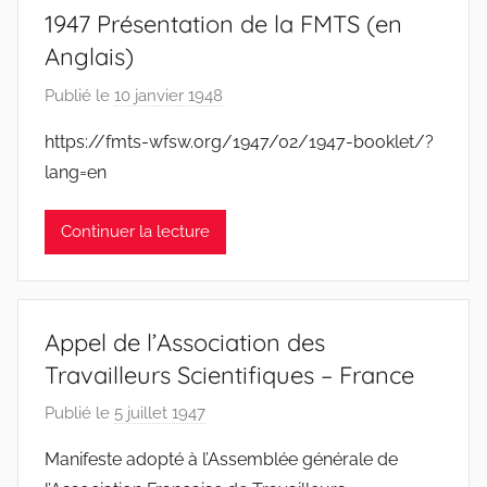
1947 Présentation de la FMTS (en
Anglais)
Publié le
10 janvier 1948
p
a
https://fmts-wfsw.org/1947/02/1947-booklet/?
r
lang=en
F
M
Continuer la lecture
T
S
W
F
Appel de l’Association des
S
Travailleurs Scientifiques – France
W
Publié le
5 juillet 1947
p
a
Manifeste adopté à l’Assemblée générale de
r