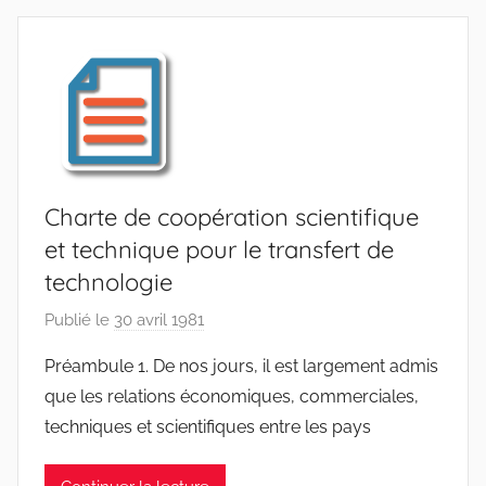
W
F
S
W
Charte de coopération scientifique
et technique pour le transfert de
technologie
Publié le
30 avril 1981
p
a
Préambule 1. De nos jours, il est largement admis
r
que les relations économiques, commerciales,
F
techniques et scientifiques entre les pays
M
T