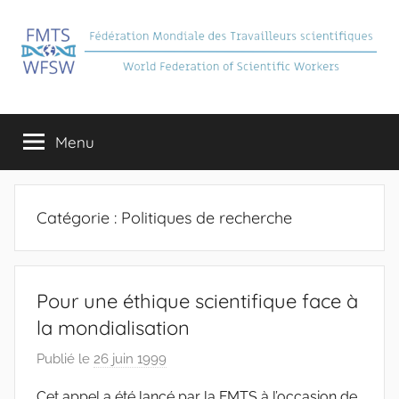
Aller
au
contenu
FMTS
Fédération
Mondiale
Menu
des
Travailleurs
Scientifiques
Catégorie :
Politiques de recherche
Pour une éthique scientifique face à
la mondialisation
Publié le
26 juin 1999
p
a
Cet appel a été lancé par la FMTS à l’occasion de