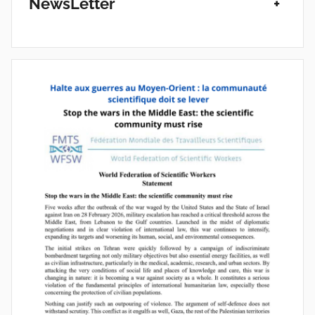
NewsLetter
+