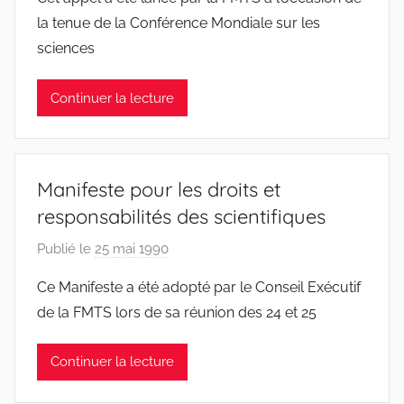
r
la tenue de la Conférence Mondiale sur les
F
sciences
M
T
Continuer la lecture
S
W
F
S
Manifeste pour les droits et
W
responsabilités des scientifiques
Publié le
25 mai 1990
p
a
Ce Manifeste a été adopté par le Conseil Exécutif
r
de la FMTS lors de sa réunion des 24 et 25
F
M
Continuer la lecture
T
S