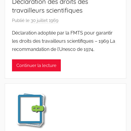
Déclaration des droits des
W
travailleurs scientifiques
Publié le
30 juillet 1969
p
a
Déclaration adoptée par la FMTS pour garantir
r
les droits des travailleurs scientifiques – 1969 La
F
recommandation de l’Unesco de 1974,
M
T
Continuer la lecture
S
W
F
S
W