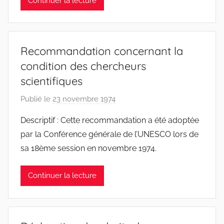
Continuer la lecture
S
W
F
S
Recommandation concernant la
W
condition des chercheurs
scientifiques
Publié le
23 novembre 1974
p
a
Descriptif : Cette recommandation a été adoptée
r
par la Conférence générale de l’UNESCO lors de
F
sa 18ème session en novembre 1974.
M
T
Continuer la lecture
S
W
F
S