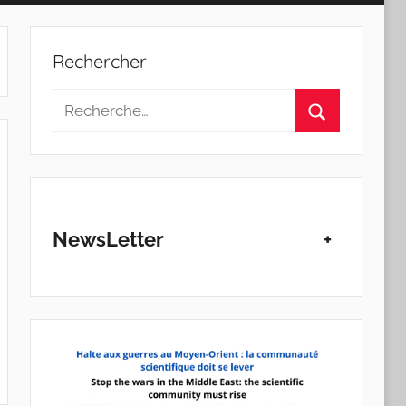
Rechercher
Recherche
pour
Rechercher
:
NewsLetter
+