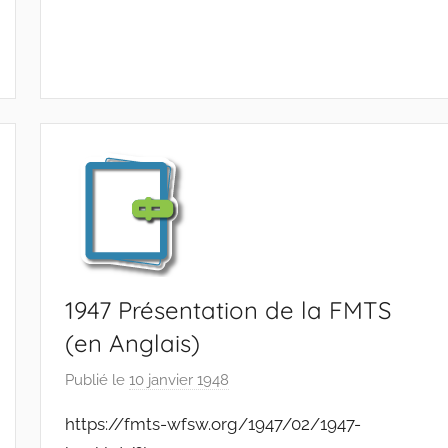
1947 Présentation de la FMTS
(en Anglais)
Publié le
10 janvier 1948
p
a
https://fmts-wfsw.org/1947/02/1947-
r