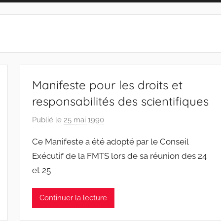
Manifeste pour les droits et
responsabilités des scientifiques
Publié le
25 mai 1990
p
a
Ce Manifeste a été adopté par le Conseil
r
Exécutif de la FMTS lors de sa réunion des 24
F
et 25
M
T
S
Continuer la lecture
W