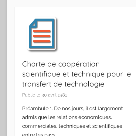
F
S
W
Charte de coopération
scientifique et technique pour le
transfert de technologie
Publié le
30 avril 1981
p
a
Préambule 1. De nos jours, il est largement
r
admis que les relations économiques,
F
commerciales, techniques et scientifiques
M
entre les pays
T