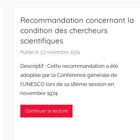
F
S
W
Recommandation concernant la
condition des chercheurs
scientifiques
Publié le
23 novembre 1974
p
a
Descriptif : Cette recommandation a été
r
adoptée par la Conférence générale de
F
l’UNESCO lors de sa 18ème session en
M
novembre 1974.
T
S
W
Continuer la lecture
F
S
W