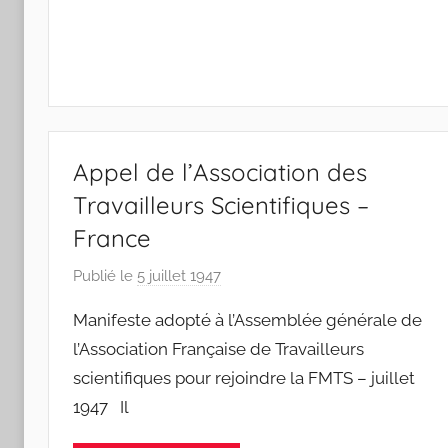
S
W
Appel de l’Association des
Travailleurs Scientifiques –
France
Publié le
5 juillet 1947
p
a
Manifeste adopté à l’Assemblée générale de
r
l’Association Française de Travailleurs
F
scientifiques pour rejoindre la FMTS – juillet
M
1947 Il
T
S