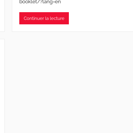
booklet/?lang=en
F
M
Continuer la lecture
T
S
W
F
S
W