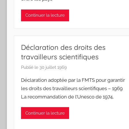
S
W
Continuer la lecture
F
S
W
Déclaration des droits des
travailleurs scientifiques
Publié le
30 juillet 1969
p
a
Déclaration adoptée par la FMTS pour garantir
r
les droits des travailleurs scientifiques – 1969
F
La recommandation de l’Unesco de 1974,
M
T
S
Continuer la lecture
W
F